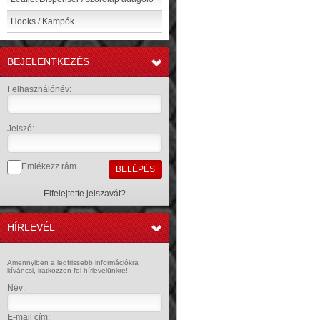
Hooks / Kampók
BEJELENTKEZÉS
»
Felhasználónév:
Jelszó:
Emlékezz rám
Elfelejtette jelszavát?
HÍRLEVÉL
»
Amennyiben a legfrissebb információkra
kíváncsi, iratkozzon fel hírlevelünkre!
Név:
E-mail cím: