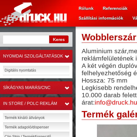
Rólunk
Referenciák
Szállítási információk
Vá
Wobblerszár
Aluminium szár,mel
NYOMDAI SZOLGÁLTATÁSOK
reklámfelületének i
»
A két végén duplóv
Digitális nyomtatás
felhelyezhetőség 
Hossza: 75 mm
Legkisebb rendelh
SÍKÁGYAS MARÁS/CNC
»
10.000 darab felet
árat:
info@druck.h
IN STORE / POLC REKLÁM
»
Termék galér
Termék kínáló állványok
Termék adagoló/dispenser
Clip Strip / Termékfüggesztő