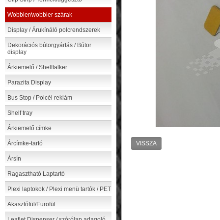
Wobbler/wobbler szárak
Display / Árukínáló polcrendszerek
Dekorációs bútorgyártás / Bútor
display
Árkiemelő / Shelftalker
Parazita Display
Bus Stop / Polcél reklám
Shelf tray
Árkiemelő címke
Árcímke-tartó
VISSZA
Ársín
Ragasztható Laptartó
Plexi laptokok / Plexi menü tartók / PET
Akasztófül/Eurofül
Leaflet Dispenser / szórólap adagoló