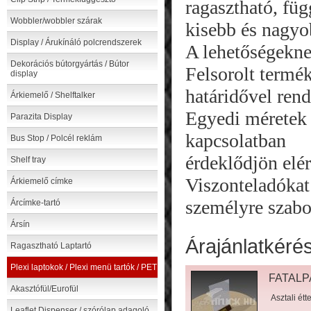
ragasztható, fü
Wobbler/wobbler szárak
kisebb és nagyo
Display / Árukínáló polcrendszerek
A lehetőségeknek
Dekorációs bútorgyártás / Bútor
Felsorolt termé
display
határidővel ren
Árkiemelő / Shelftalker
Egyedi méretek g
Parazita Display
kapcsolatban
Bus Stop / Polcél reklám
érdeklődjön elé
Shelf tray
Viszonteladókat 
Árkiemelő címke
személyre szabot
Árcímke-tartó
Ársín
Árajánlatkéré
Ragasztható Laptartó
Plexi laptokok / Plexi menü tartók / PET
FATAL
Akasztófül/Eurofül
Asztali étt
Leaflet Dispenser / szórólap adagoló