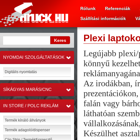
Rólunk
Referenciák
Szállítási információk
Vá
Plexi laptok
Legújabb plexi/
NYOMDAI SZOLGÁLTATÁSOK
könnyű kezelhe
»
reklámanyagának
Digitális nyomtatás
Az irodákban, ír
SÍKÁGYAS MARÁS/CNC
prezentációkon,
»
falán vagy bárho
IN STORE / POLC REKLÁM
»
láthatóan szem
Termék kínáló állványok
vállalkozásának
Termék adagoló/dispenser
Készülhet asztal
Clip Strip / Termékfüggesztő