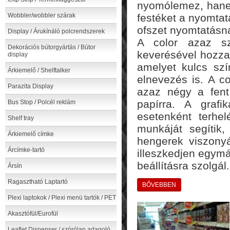
nyomólemez, hanem
Wobbler/wobbler szárak
festéket a nyomtat
ofszet nyomtatásn
Display / Árukínáló polcrendszerek
A color azaz s
Dekorációs bútorgyártás / Bútor
keverésével hozza 
display
amelyet kulcs sz
Árkiemelő / Shelftalker
elnevezés is. A co
Parazita Display
azaz négy a fent 
papírra. A grafi
Bus Stop / Polcél reklám
esetenként terhel
Shelf tray
munkáját segítik,
Árkiemelő címke
hengerek viszony
Árcímke-tartó
illeszkedjen egymá
beállításra szolgál.
Ársín
Ragasztható Laptartó
BŐVEBBEN
Plexi laptokok / Plexi menü tartók / PET
Akasztófül/Eurofül
Leaflet Dispenser / szórólap adagoló