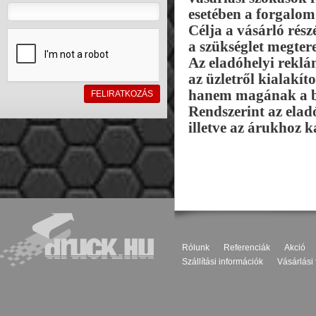
esetében a forgalom
Célja a vásárló rész
a szükséglet megter
Az eladóhelyi reklám
az üzletről kialakít
hanem magának a bol
Rendszerint az elad
illetve az árukhoz k
Rólunk
Referenciák
Akció
Szállítási információk
Vásárlási 