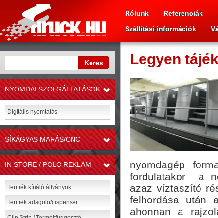
Rólunk
Referenciák
Szállítási információk
Vá
Legyen tájé
NYOMDAI SZOLGÁLTATÁSOK
»
Digitális nyomtatás
SÍKÁGYAS MARÁS/CNC
»
nyomdagép forma
IN STORE / POLC REKLÁM
»
fordulatakor a 
azaz víztaszító ré
Termék kínáló állványok
felhordása után 
Termék adagoló/dispenser
ahonnan a rajzol
Clip Strip / Termékfüggesztő