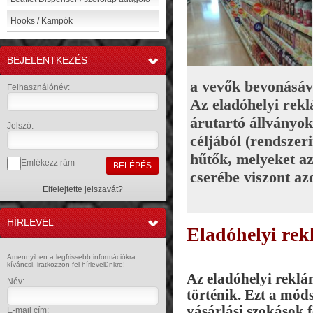
Hooks / Kampók
BEJELENTKEZÉS
»
a vevők bevonásáv
Felhasználónév:
Az eladóhelyi rekl
árutartó állványok
Jelszó:
céljából (rendszeri
hűtők, melyeket az
Emlékezz rám
cserébe viszont az
Elfelejtette jelszavát?
HÍRLEVÉL
Eladóhelyi rek
»
Amennyiben a legfrissebb információkra
kíváncsi, iratkozzon fel hírlevelünkre!
Az eladóhelyi reklá
Név:
történik. Ezt a mód
vásárlási szokások 
E-mail cím: